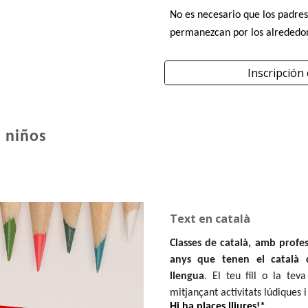
No es necesario que los padres
permanezcan por los alrededor
Inscripción
a niños
Text en català
Classes de català, amb profes
anys que tenen el català
llengua
. El teu fill o la teva
mitjançant activitats lúdiques i
Hi ha places lliures!*