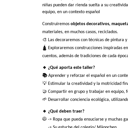
niñas pueden dar rienda suelta a su creativida
equipo, en un contexto español
Construiremos
objetos decorativos,
maqueta
materiales, en muchos casos, reciclados.
🎨 Las decoraremos con técnicas de pintura y 
🛕 Exploraremos construcciones inspiradas e
cuentos, además de tradiciones de cada época
🔹 ¿Qué aporta este taller?
📚
Aprender y reforzar el español en un contex
💡 Estimular la creatividad y la motricidad fi
🤝 Compartir en grupo y trabajar en equipo, 
🌱 Desarrollar conciencia ecológica, utilizand
🔹 ¿Qué deben traer?
🧥 -> Ropa que pueda ensuciarse y muchas ga
-> Su estuche del colegio/ Mäppchen