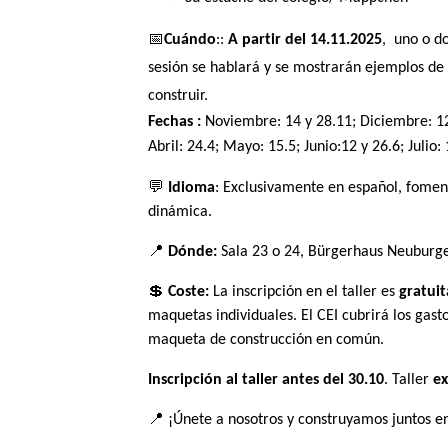
📅
Cuándo
::
A partir del 14.11.2025
, uno o do
sesión se hablará y se mostrarán ejemplos de
construir.
Fechas :
Noviembre: 14 y 28.11; Diciembre: 12.
Abril: 24.4; Mayo: 15.5; Junio:12 y 26.6; Julio:
💬
Idioma
:
Exclusivamente en español, fomen
dinámica.
📍
Dónde:
Sala 23 o 24, Bürgerhaus Neuburge
💲
Coste:
La inscripción en el taller es
gratuit
maquetas individuales. El CEI cubrirá los ga
maqueta de construcción en común.
Inscripción al taller
antes del
30.10
. Taller
ex
📍 ¡Únete a nosotros y construyamos juntos e