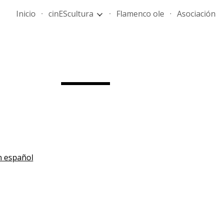
Inicio
cinEScultura
Flamenco ole
Asociación
ip to main content
Skip to navigat
n español