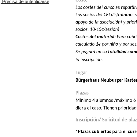
Coste
.
Precisa de autenticarse
Los costes del curso se repartirá
Los socios del CEI disfrutarán,
apoyo de la asociación) y priori
socios: 10-15€/sesión)
Costes del material
: Para cubr
calculado 1€ por niño y por ses
Se pagará
en su totalidad com
la inscripción.
Lugar
Bürgerhaus Neuburger Kasten,
Plazas
M
ínimo 4 alumnos /máximo 6 po
diera el caso. T
ienen prioridad 
Inscripción/ Solicitud de pla
*Plazas cubiertas para el curs